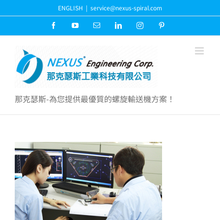
Skip
ENGLISH
|
service@nexus-spiral.com
to
content
Facebook
YouTube
Email:
LinkedIn
Instagram
Pinterest
那克瑟斯-為您提供最優質的螺旋輸送機方案！