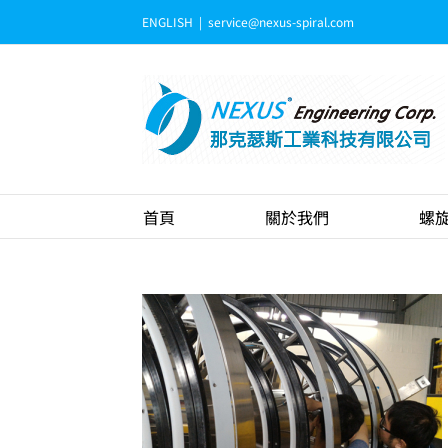
Skip
ENGLISH
|
service@nexus-spiral.com
to
content
首頁
關於我們
螺