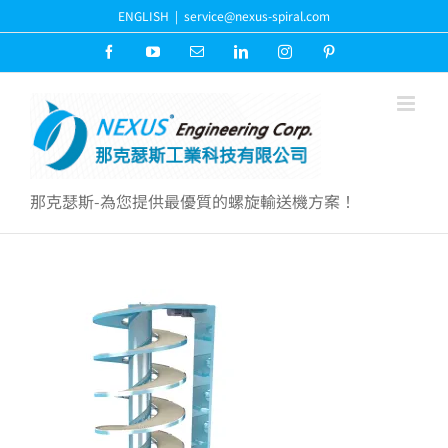
Skip
ENGLISH
|
service@nexus-spiral.com
to
content
Facebook
YouTube
Email:
LinkedIn
Instagram
Pinterest
那克瑟斯-為您提供最優質的螺旋輸送機方案！