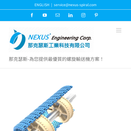
Skip
ENGLISH
|
service@nexus-spiral.com
to
content
Facebook
YouTube
Email:
LinkedIn
Instagram
Pinterest
那克瑟斯-為您提供最優質的螺旋輸送機方案！