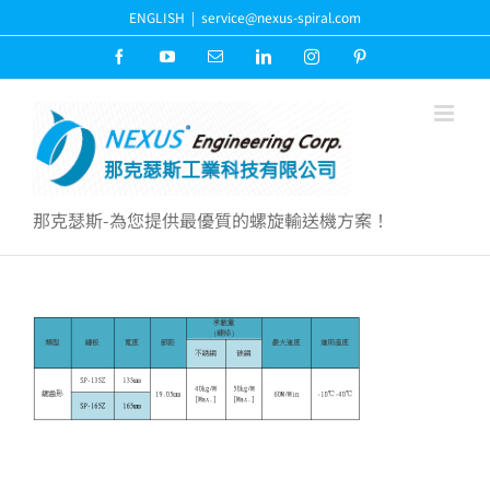
Skip
ENGLISH
|
service@nexus-spiral.com
to
content
Facebook
YouTube
Email:
LinkedIn
Instagram
Pinterest
那克瑟斯-為您提供最優質的螺旋輸送機方案！