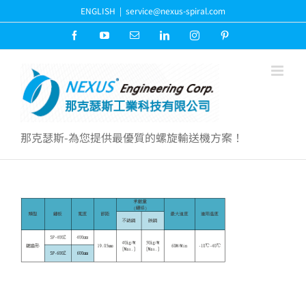
Skip
ENGLISH
|
service@nexus-spiral.com
to
content
Facebook
YouTube
Email:
LinkedIn
Instagram
Pinterest
那克瑟斯-為您提供最優質的螺旋輸送機方案！