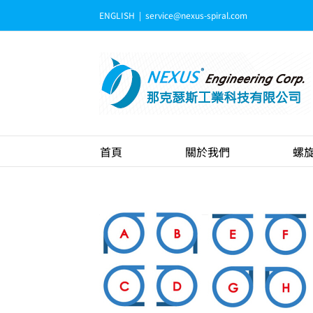
Skip
ENGLISH
|
service@nexus-spiral.com
to
content
首頁
關於我們
螺