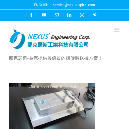
Skip
ENGLISH
|
service@nexus-spiral.com
to
content
Facebook
YouTube
Email:
LinkedIn
Instagram
Pinterest
那克瑟斯-為您提供最優質的螺旋輸送機方案！